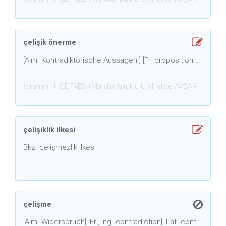
çelişik önerme
​[Alm. Kontradiktorische Aussagen ] [Fr. proposition contradictoire] [İng. contradictory proposition] [Es. T. mütenakız kaziye ]Genel tanımı. Biri diğer önermenin hem nitelik hem de nicelik bakımından değillemesi durumunda olan iki önermeden her biri.
İbrahim H. ÇETRES (Mardin Artuklu Ü.);Halise AVŞAR(Dokt
çelişiklik ilkesi
Bkz. çelişmezlik ilkesi
çelişme
[Alm. Widerspruch] [Fr., ing. contradiction] [Lat. contradictio] [es. t. tenakuz]: İki kavramın ya da yargının birbirini dışarda bırakan — karşıolumu. // Hegel felsefesinde itici güç olarak belirir, bkz. eytişim.