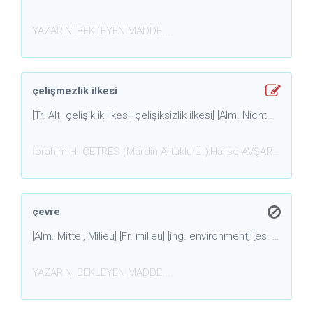
YAZARINI BEKLEYEN MADDE....
çelişmezlik ilkesi
​[Tr. Alt. çelişiklik ilkesi; çelişiksizlik ilkesi] [Alm. Nichtwiderspruchsprinzip / Widerspruchsprinzip] [Fr. Principe de non-contradiction / Principe de contradiction ] [İng. Principle of non-contradiction / Principle of contradiction ] [Es. Tr. Tenakuz mebdei ] [Lat. principium contradictionis ]
İbrahim H. ÇETRES (Mardin Artuklu Ü.);Halise AVŞAR (Dok
çevre
[Alm. Mittel, Milieu] [Fr. milieu] [ing. environment] [es. t. muhit]: Yaşamın gelişmesinde etki yapan doğal, toplumsal, kültürel dış koşulların toplamı.
YAZARINI BEKLEYEN MADDE....