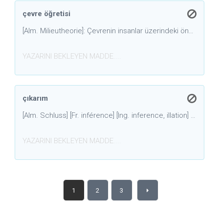
çevre öğretisi
[Alm. Milieutheorie]: Çevrenin insanlar üzerindeki önemi üzerine 19. yüzyılda Fransız filozofları A. Comte ve H. Taine'in geliştirdikleri öğreti.
YAZARINI BEKLEYEN MADDE....
çıkarım
[Alm. Schluss] [Fr. inférence] [Ing. inference, illation] [Lat. illation, conclusio] [es. t. istidlal]
YAZARINI BEKLEYEN MADDE....
1
2
3