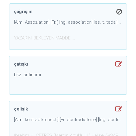
çağrışım
[Alm. Assoziation] [Fr.( İng. association] [es. t. tedai]: Ruhsal olayların istencin aracılığı olmadan, kimi kez de istencin direnişine karşın birbirlerini bilinç alanına çekmesi. // Aristoteles'ten beri dört çağrışım yasası (ilkesi) kabul edilir: benzerlik, karşıtlık, yerce bir arada bulunma, zaman
YAZARINI BEKLEYEN MADDE....
çatışkı
bkz. antinomi
çelişik
[Alm. kontradiktorisch] [Fr. contradictoire] [İng. contradictory] [Lat. contradictorius] [Es. T. mütenakız] Genel olarak. Biri diğerinin olumsuzu veya değillemesi olan iki duruma işaret eden terimler için kullanılır.
İbrahim H. ÇETRES (Mardin Artuklu Ü.);Halise AVŞAR(Dokt