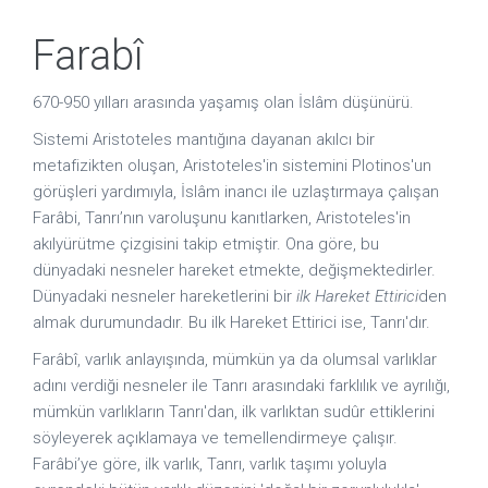
Farabî
670-950 yılları arasında yaşamış olan İslâm düşünürü.
Sistemi Aristoteles mantığına dayanan akılcı bir
metafizikten oluşan, Aristoteles'in sistemini Plotinos'un
görüşleri yardımıyla, İslâm inancı ile uzlaştırmaya çalışan
Farâbi, Tanrı’nın varoluşunu kanıtlarken, Aristoteles'in
akılyürütme çizgisini takip etmiştir. Ona göre, bu
dünyadaki nesneler hareket etmekte, değişmektedirler.
Dünyadaki nesneler hareketlerini bir
ilk Hareket Ettirici
den
almak durumundadır. Bu ilk Hareket Ettirici ise, Tanrı'dır.
Farâbî, varlık anlayışında, mümkün ya da olumsal varlıklar
adını verdiği nesneler ile Tanrı arasındaki farklılık ve ayrılığı,
mümkün varlıkların Tanrı'dan, ilk varlıktan sudûr ettiklerini
söyleyerek açıklamaya ve temellendirmeye çalışır.
Farâbi’ye göre, ilk varlık, Tanrı, varlık taşımı yoluyla