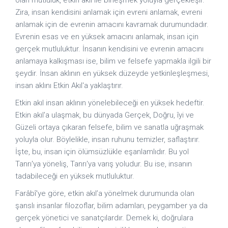
Zira, insan kendisini anlamak için evreni anlamak, evreni
anlamak için de evrenin amacını kavramak durumundadır.
Evrenin esas ve en yüksek amacını anlamak, insan için
gerçek mutluluktur. İnsanın kendisini ve evrenin amacını
anlamaya kalkışması ise, bilim ve felsefe yapmakla ilgili bir
şeydir. İnsan aklının en yüksek düzeyde yetkinleşleşmesi,
insan aklını Etkin Akıl'a yaklaştırır.
Etkin akıl insan aklının yönelebileceği en yüksek hedeftir.
Etkin akıl'a ulaşmak, bu dünyada Gerçek, Doğru, îyi ve
Güzeli ortaya çıkaran felsefe, bilim ve sanatla uğraşmak
yoluyla olur. Böylelikle, insan ruhunu temizler, saflaştırır.
İşte, bu, insan için ölümsüzlükle eşanlamlıdır. Bu yol
Tanrı'ya yöneliş, Tanrı'ya varış yoludur. Bu ise, insanın
tadabileceği en yüksek mutluluktur.
Farâbî'ye göre, etkin akıl’a yönelmek durumunda olan
şanslı insanlar filozoflar, bilim adamları, peygamber ya da
gerçek yönetici ve sanatçılardır. Demek ki, doğrulara