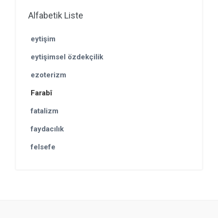
Alfabetik Liste
eytişim
eytişimsel özdekçilik
ezoterizm
Farabî
fatalizm
faydacılık
felsefe