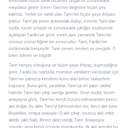
evrendeki bütün varlık düzenini 'doğal bir zorunlulukla'
meydana getirir. Evren Tanrı'nın değerine hiçbir şey
katmaz. Yetkin bir varlık olan Tanrı'nın hiçbir şeye ihtiyacı
yoktur. Tanrı'yla evren arasındaki ilişkiyi, evrenin Tanrı'dan
sudûr, türüm yoluyla ve zorunlulukla çıktığını söyleyerek
açıklayan Farâbi’ye göre, evren aynı zamanda Tanrı'nın
sonsuz cömertliğinin bir sonucudur. Tanrı, Farâbi’nin
sisteminde herşeydir. Tanrı seven, sevilen ve sevgidir. O
bilen, bilinen ve bilgidir.
Tanrı herşey olduğuna ve hiçbir şeye ihtiyaç duymadığına
göre, Farâbî bu noktada, mümkün varlıkların varoluşları için,
Tanrı'nın yalnızca kendisini konu alan bilme faaliyetine
başvurur. Buna göre, yaratıklar, Tanrı'ya en yakın 'akıllar'
halinde Tanrı'dan çıkıp varlığa gelirler. Onun sudûr, türüm
anlayışına göre, Tanrı'nın kendi tözünü bilmesinden birinci
akıl doğar; bu aklın Tanrı’yı bilmesinden ise, ikinci akıl türer.
Böylelikle, ortaya sırasıyla 10 akıl çıkar; onuncu akıl, etkin
akıldır (aklı faal). Birinci aklın varlığı, Tanrı dolayısıyla
zorunlu, ama kendi özünde mümkündür; ilk akıl, kendini bu