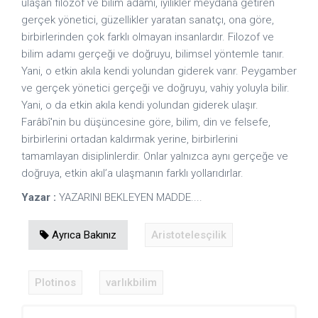
ulaşan filozof ve bilim adamı, iyilikler meydana getiren
gerçek yönetici, güzellikler yaratan sanatçı, ona göre,
birbirlerinden çok farklı olmayan insanlardır. Filozof ve
bilim adamı gerçeği ve doğruyu, bilimsel yöntemle tanır.
Yani, o etkin akıla kendi yolundan giderek vanr. Peygamber
ve gerçek yönetici gerçeği ve doğruyu, vahiy yoluyla bilir.
Yani, o da etkin akıla kendi yolundan giderek ulaşır.
Farâbî'nin bu düşüncesine göre, bilim, din ve felsefe,
birbirlerini ortadan kaldırmak yerine, birbirlerini
tamamlayan disiplinlerdir. Onlar yalnızca aynı gerçeğe ve
doğruya, etkin akıl’a ulaşmanın farklı yollarıdırlar.
Yazar :
YAZARINI BEKLEYEN MADDE....
Ayrıca Bakınız
Aristotelesçilik
Plotinos
varlıkbilim