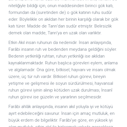
niteliğiyle bildiği için, onun maddesinden birinci gök katı,
formundan da (suretinden de) o gök katının ruhu sudûr
eder. Böylelikle on akıldan her birinin karşılığı olarak bir gök
katı türer. Madde de Tanrı'dan sudûr etmiştir. Belirsizlik
demek olan madde, Tanrı’ya en uzak olan varlıktır.
Etkin Akıl insan ruhunun da nedenidir. İnsan anlayışında,
Farâbi insanın ruh ve bedenden meydana geldiğini söyler.
Bedenin yetkinliği ruhtan, ruhun yetkinliği ise aklidan
kaynaklanmaktadır. Ruhun başlıca görevleri eylem, anlama
ve algılamadır. Ona göre, bitkisel, hayvanı ve insanı olmak
üzere, üç tür ruh vardır. Bitkisel ruhun görevi, bireyin
yetişme ve gelişmesi ile soyun sürdürülmesi, hayvansal
ruhun görevi iyinin alınıp kötüden uzak durulması, İnsanî
ruhun görevi ise güzelin ve yararlının seçilmesidir.
Farâbi ahlâk anlayışında, insanın akıl yoluyla iyi ve kötüyü
ayırt edebileceğini savunur. İnsan için amaç mutluluk, en
büyük erdem de bilgeliktir. Farâbi’ye göre, en yüksek iyi
olan mutluluk, etkin akıl ile birleşmek yoluyla gerçekleşir.