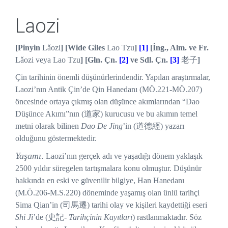
Laozi
[Pinyin
Lǎozi
]
[Wide Giles
Lao Tzu
]
[1]
[İng., Alm. ve Fr.
Lǎozi veya Lao Tzu
] [Gln. Çn.
[2]
ve Sdl. Çn.
[3]
老子
]
Çin tarihinin önemli düşünürlerindendir. Yapılan araştırmalar,
Laozi’nın Antik Çin’de Qin Hanedanı (MÖ.221-MÖ.207)
öncesinde ortaya çıkmış olan düşünce akımlarından “Dao
Düşünce Akımı”nın (道家) kurucusu ve bu akımın temel
metni olarak bilinen
Dao De Jing
’in (道德經) yazarı
olduğunu göstermektedir.
Yaşamı
.
Laozi’nın gerçek adı ve yaşadığı dönem yaklaşık
2500 yıldır süregelen tartışmalara konu olmuştur. Düşünür
hakkında en eski ve güvenilir bilgiye, Han Hanedanı
(M.Ö.206-M.S.220) döneminde yaşamış olan ünlü tarihçi
Sima Qian’in (司馬遷) tarihi olay ve kişileri kaydettiği eseri
Shi Ji
’de (史記-
Tarihçinin Kayıtları
) rastlanmaktadır. Söz