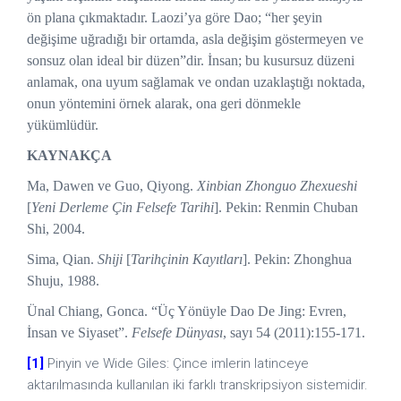
ön plana çıkmaktadır. Laozi’ya göre Dao; “her şeyin
değişime uğradığı bir ortamda, asla değişim göstermeyen ve
sonsuz olan ideal bir düzen”dir. İnsan; bu kusursuz düzeni
anlamak, ona uyum sağlamak ve ondan uzaklaştığı noktada,
onun yöntemini örnek alarak, ona geri dönmekle
yükümlüdür.
KAYNAKÇA
Ma, Dawen ve Guo, Qiyong.
Xinbian Zhonguo Zhexueshi
[
Yeni Derleme Çin Felsefe Tarihi
]. Pekin: Renmin Chuban
Shi, 2004.
Sima, Qian.
Shiji
[
Tarihçinin Kayıtları
]. Pekin: Zhonghua
Shuju, 1988.
Ünal Chiang, Gonca. “Üç Yönüyle Dao De Jing: Evren,
İnsan ve Siyaset”.
Felsefe Dünyası
, sayı 54 (2011):155-171.
[1]
Pinyin ve Wide Giles: Çince imlerin latinceye
aktarılmasında kullanılan iki farklı transkripsiyon sistemidir.