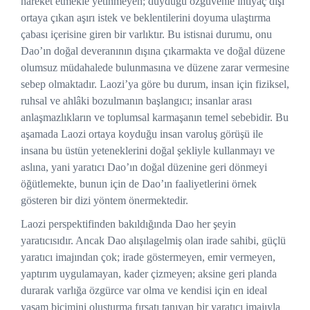
hareket etmekle yetinmeyen; duyduğu özgüvenle ihtiyaç dışı
ortaya çıkan aşırı istek ve beklentilerini doyuma ulaştırma
çabası içerisine giren bir varlıktır. Bu istisnai durumu, onu
Dao’ın doğal deveranının dışına çıkarmakta ve doğal düzene
olumsuz müdahalede bulunmasına ve düzene zarar vermesine
sebep olmaktadır. Laozi’ya göre bu durum, insan için fiziksel,
ruhsal ve ahlâki bozulmanın başlangıcı; insanlar arası
anlaşmazlıkların ve toplumsal karmaşanın temel sebebidir. Bu
aşamada Laozi ortaya koyduğu insan varoluş görüşü ile
insana bu üstün yeteneklerini doğal şekliyle kullanmayı ve
aslına, yani yaratıcı Dao’ın doğal düzenine geri dönmeyi
öğütlemekte, bunun için de Dao’ın faaliyetlerini örnek
gösteren bir dizi yöntem önermektedir.
Laozi perspektifinden bakıldığında Dao her şeyin
yaratıcısıdır. Ancak Dao alışılagelmiş olan irade sahibi, güçlü
yaratıcı imajından çok; irade göstermeyen, emir vermeyen,
yaptırım uygulamayan, kader çizmeyen; aksine geri planda
durarak varlığa özgürce var olma ve kendisi için en ideal
yaşam biçimini oluşturma fırsatı tanıyan bir yaratıcı imajıyla