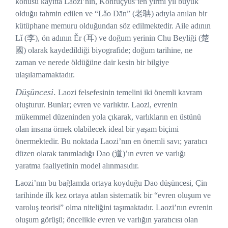
konusu kayıtta Laozi’nın, Konfüçyüs’ten yirmi yıl büyük
olduğu tahmin edilen ve “Lǎo Dān” (老聃) adıyla anılan bir
kütüphane memuru olduğundan söz edilmektedir. Aile adının
Lǐ (李), ön adının Ěr (耳) ve doğum yerinin Chu Beyliği (楚
國) olarak kaydedildiği biyografide; doğum tarihine, ne
zaman ve nerede öldüğüne dair kesin bir bilgiye
ulaşılamamaktadır.
Düşüncesi
.
Laozi felsefesinin temelini iki önemli kavram
oluşturur. Bunlar; evren ve varlıktır. Laozi, evrenin
mükemmel düzeninden yola çıkarak, varlıkların en üstünü
olan insana örnek olabilecek ideal bir yaşam biçimi
önermektedir. Bu noktada Laozi’nın en önemli savı; yaratıcı
düzen olarak tanımladığı Dao (道)’ın evren ve varlığı
yaratma faaliyetinin model alınmasıdır.
Laozi’nın bu bağlamda ortaya koyduğu Dao düşüncesi, Çin
tarihinde ilk kez ortaya atılan sistematik bir “evren oluşum ve
varoluş teorisi” olma niteliğini taşımaktadır. Laozi’nın evrenin
oluşum görüşü; öncelikle evren ve varlığın yaratıcısı olan