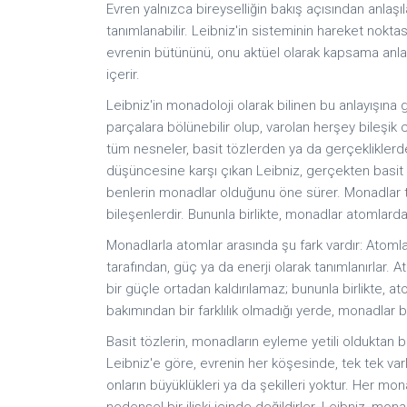
Evren yalnızca bireyselliğin bakış açısından anlaşılab
tanımlanabilir. Leibniz'in sisteminin hareket nokta
evrenin bütününü, onu aktüel olarak kapsama anla
içerir.
Leibniz'in monadoloji olarak bilinen bu anlayışına
parçalara bölünebilir olup, varolan herşey bileşi
tüm nesneler, basit tözlerden ya da gerçekliklerd
düşüncesine karşı çıkan Leibniz, gerçekten basit 
benlerin monadlar olduğunu öne sürer. Monadlar tı
bileşenlerdir. Bununla birlikte, monadlar atomlardan 
Monadlarla atomlar arasında şu fark vardır: Atoml
tarafından, güç ya da enerji olarak tanımlanırlar.
bir güçle ortadan kaldırılamaz; bununla birlikte, ato
bakımından bir farklılık olmadığı yerde, monadlar bi
Basit tözlerin, monadların eyleme yetili olduktan b
Leibniz'e göre, evrenin her köşesinde, tek tek varl
onların büyüklükleri ya da şekilleri yoktur. Her mo
nedensel bir ilişki içinde değildirler. Leibniz, m