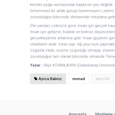
kendini açığa vurmasından başka bir şey değildir.
Determinist bir ahlâk görüşü benimseyen Leibniz 
zorunluluğun bilincinde olmasından meydana gelir
Öte yandan, Leibniz'e göre, insan için gerçek hayat
İnsan için gelişme, bulanık ve belirsiz düşüncel
gerçekleştirme anlamına gelir. İnsan güçlerini gerç
olduklarım anlar. İnsan yap- tığı şeyi niçin yapmak
özgürlük irâde, seçme özgürlüğü olmayıp, insanın 
zorunluluğun tam olarak bilincinde olmasıdır Temel
Yazar :
Aliye KOVANLIKAYA (Galatasaray Üniversit
Ayrıca Bakınız
monad
akılcılık
Anasayfa
Maddeler 