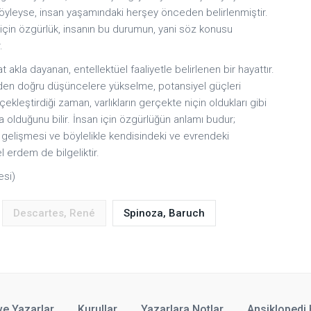
 öyleyse, insan yaşamındaki herşey önceden belirlenmiştir.
için özgürlük, insanın bu durumun, yani söz konusu
.
 akla dayanan, entellektüel faaliyetle belirlenen bir hayattır.
erden doğru düşüncelere yükselme, potansiyel güçleri
ekleştirdiği zaman, varlıkların gerçekte niçin oldukları gibi
ta olduğunu bilir. İnsan için özgürlüğün anlamı budur;
gelişmesi ve böylelikle kendisindeki ve evrendeki
 erdem de bilgeliktir.
esi)
Descartes, René
Spinoza, Baruch
ve Yazarlar
Kurullar
Yazarlara Notlar
Ansiklopedi