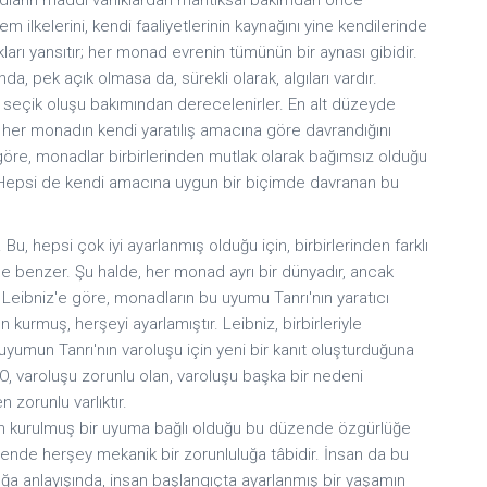
m ilkelerini, kendi faaliyetlerinin kaynağını yine kendilerinde
kları yansıtır; her monad evrenin tümünün bir aynası gibidir.
da, pek açık olmasa da, sürekli olarak, algıları vardır.
çık seçik oluşu bakımından derecelenirler. En alt düzeyde
 her monadın kendi yaratılış amacına göre davrandığını
a göre, monadlar birbirlerinden mutlak olarak bağımsız olduğu
ur. Hepsi de kendi amacına uygun bir biçimde davranan bu
u, hepsi çok iyi ayarlanmış olduğu için, birbirlerinden farklı
e benzer. Şu halde, her monad ayrı bir dünyadır, ancak
. Leibniz'e göre, monadların bu uyumu Tanrı'nın yaratıcı
kurmuş, herşeyi ayarlamıştır. Leibniz, birbirleriyle
uyumun Tanrı'nın varoluşu için yeni bir kanıt oluşturduğuna
; O, varoluşu zorunlu olan, varoluşu başka bir nedeni
 zorunlu varlıktır.
en kurulmuş bir uyuma bağlı olduğu bu düzende özgürlüğe
rende herşey mekanik bir zorunluluğa tâbidir. İnsan da bu
ğa anlayışında, insan başlangıçta ayarlanmış bir yaşamın