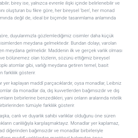
ilir; birey ise, yalnızca evrenle ilişki içinde belirlenebilir ve
sını oluşturan bu fikre göre, her bireysel 'ben', her monad
mında değil de, ideal bir biçimde tasarımlama anlamında
 göre, duyularımızla gözlemlediğimiz cisimler daha küçük
k cisimlerden meydana gelmektedir. Bundan dolayı, varolan
en meydana gelmelidir. Maddenin ilk ve gerçek varlık olması
ve bölünemez olan tözlerin, sözünü ettiğimiz bireysel
pkı atomlar gibi, varlığı meydana getiren temel, basit
farklılık gösterir.
ar yer kaplayan maddî parçacıklardır, oysa monadlar, Leibniz
 Atomlar da monadlar da, dış kuvvetlerden bağımsızdır ve dış
mların birbirlerine benzedikleri, yani onların aralarında nitelik
rbirlerinden tümüyle farklılık gösterir.
aşka, canlı ve duyarlık sahibi varlıklar olduğunu öne süren
ıkların canlılığıyla karşılaşmaktayız. Monadlar yer kaplamaz,
nad diğerinden bağımsızdır ve monadlar birbirleriyle
onadların maddî varlıklardan mantıksal bakımdan önce