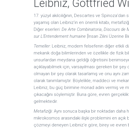
Leibniz, Gottfried W
17. yüzyıl akılcılığının, Descartes ve Spinoza'dan
yaşamış olan Leibniz'in en önemli kitabı, metafizi
Diğer eserleri:
De Arte Combinatoria
,
Discours de 
sur L'Entendement humaine
[İnsan Zilini Üzerine 
Temeller
: Leibniz, modern felsefenin diğer etkili
mekanik doğa bilimlerinden ve özellikle de fizik b
unsurlardan meydana geldiği öğretisini benimseyerek
açıklayabilmek için, varsayılması gereken bir şey
olmayan bir şey olarak tasarlamış ve onu aynı za
olarak tanımlamıştır. Böylelikle, maddeci ve meka
Leibniz, bu güç birimine monad adını vermiş ve mona
çıkacağını söylemiştir. Buna göre, evren gerçekl
gelmektedir.
Metafiziği
: Aynı sonuca başka bir noktadan daha h
mikrokosmos arasındaki ilişki problemini en açık 
çözmeyi deneyen Leibniz'e göre, birey ve evren birbir