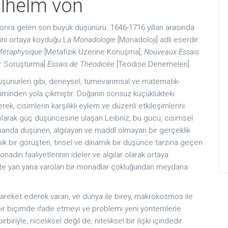
ilhelm von
 sonra gelen son büyük düşünürü. 1646-1716 yıllan arasında
ğini ortaya koyduğu La
Monadologie
[Monadoloji] adlı eserdir.
Métaphysique
[Metafizik Üzerine Konuşma],
Nouveaux Essais
Bir Soruşturma]
Essais de Théodicée
[Teodise Denemeleri].
 düşünürleri gibi, deneysel, tümevarımsal ve matematik-
iliminden yola çıkmıştır. Doğanın sonsuz küçüklükteki
, cisimlerin karşılıklı eylem ve düzenli etkileşimlerini
 olarak güç düşüncesine ulaşan Leibniz, bu gücü, cisimsel
manda düşünen, algılayan ve maddî olmayan bir gerçeklik
nik bir görüşten, tinsel ve dinamik bir düşünce tarzına geçen
dın faaliyetlerinin ideler ve algılar olarak ortaya
ikte yan yana varolan bir monadlar çokluğundan meydana
areket ederek varan, ve dünya ile birey, makrokosmos ile
bir biçimde ifade etmeyi ve problemi yeni yöntemlerle
iyle, niceliksel değil de, niteliksel bir ilişki içindedir.