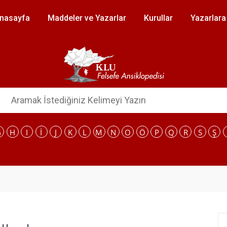
nasayfa
Maddeler ve Yazarlar
Kurullar
Yazarlara
G
H
I
I
J
K
L
M
N
O
Ö
P
Q
R
S
Ş