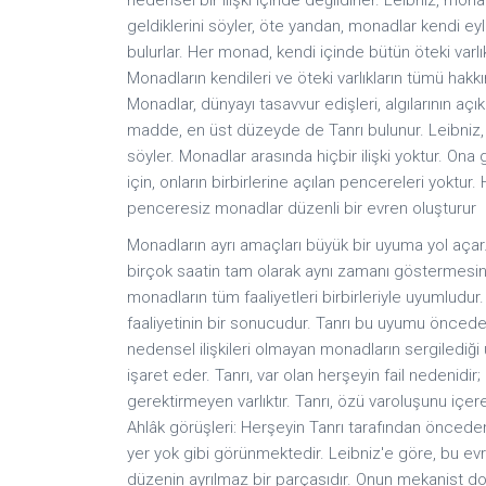
geldiklerini söyler, öte yandan, monadlar kendi eyle
bulurlar. Her monad, kendi içinde bütün öteki varlı
Monadların kendileri ve öteki varlıkların tümü hakkın
Monadlar, dünyayı tasavvur edişleri, algılarının a
madde, en üst düzeyde de Tanrı bulunur. Leibniz,
söyler. Monadlar arasında hiçbir ilişki yoktur. On
için, onların birbirlerine açılan pencereleri yokt
penceresiz monadlar düzenli bir evren oluşturur
Monadların ayrı amaçları büyük bir uyuma yol açar. B
birçok saatin tam olarak aynı zamanı göstermesin
monadların tüm faaliyetleri birbirleriyle uyumludur
faaliyetinin bir sonucudur. Tanrı bu uyumu önceden 
nedensel ilişkileri olmayan monadların sergilediği 
işaret eder. Tanrı, var olan herşeyin fail nedenidir
gerektirmeyen varlıktır. Tanrı, özü varoluşunu içeren
Ahlâk görüşleri: Herşeyin Tanrı tarafından önced
yer yok gibi görünmektedir. Leibniz'e göre, bu ev
düzenin ayrılmaz bir parçasıdır. Onun mekanist do