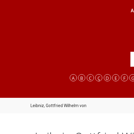
A
A
B
C
Ç
D
E
F
Leibniz, Gottfried Wilhelm von