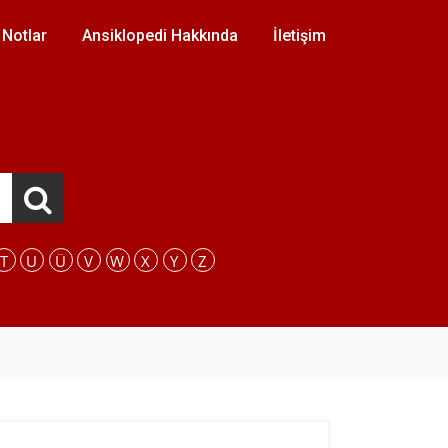
 Notlar
Ansiklopedi Hakkında
İletişim
T
U
Ü
V
W
X
Y
Z