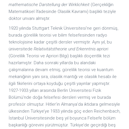
mathematische Darstellung der Wirklichkeit
(Gerçekliğin
Matematiksel İfadesinde Olasılık Kavramı) başlıklı teziyle
doktor unvanı almıştır.
1920 yılında Stuttgart Teknik Üniversitesi’ne geri dönmüş,
burada görelilik teorisi ve bilim felsefesinden radyo
teknolojisine kadar çeşitli dersler vermiş­tir. Aynı yıl, bu
üniversitede
Relativitätstheorie und Erkenntnis apriori
(Görelilik Teorisi ve Apriori Bilgi) başlıklı doçentlik tezi
hazırlamıştır. Daha sonraki yıllarda bu alandaki
çalışmalarına devam etmiş; görelilik teorisi ve kuantum
mekaniğinin yanı sıra, olasılık mantığı ve olasılık hesabı ile
ilgili fikirlerini ortaya koyduğu çeşitli yayınlar yapmıştır.
1927-1933 yılları arasında Berlin Üniversitesi Fizik
Bölümü’nde doğa felsefesi dersleri vermiş ve burada
profesör olmuştur. Hitler’in Almanya’da iktidara gelmesiyle
ülkesinden Türkiye’ye 1933 yılında göç eden Reichenbach,
İstanbul Üniversitesinde beş yıl boyunca Felsefe bölüm
başkanlığı görevini yürütmüştür. Türkiye’de geçirdiği beş