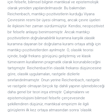
için felsefe, bilimsel bilginin mantıksal ve epistemolojik
olarak yeniden yapılandırılmasıdır. Bu bakımdan
Reichenbach, mantıkçı pozitivistlerin kurduğu Viyana
Çevresinin resmi bir üyesi olmamış, ancak çevre üyeleri
ile ilişkisini her zaman sürdürmüştür. Kendisi, neopozitivist
bir felsefe anlayışı benimsemiştir. Ancak mantıkçı
pozitivistlerin
doğrulanabilirlik
kuramına karşılık
olasılık
kuramına dayanan bir doğrulama kuramı ortaya attığı için
mantıkçı pozitivistlerden ayrılmıştır. O, olasılık teorisi
içinde, bağıl frekans görüşünü geliştirmiş ve klasik
tümevarım kurallarının pragmatik olarak korunabileceğini
tartışmıştır. Reichenbach’ın olasılık frekansı düşüncesine
göre, olasılık uygulamaları, rastgele dizilerle
sınırlandırılmamıştır. Onun yerine Reichenbach, rastgele
ve rastgele olmayan birçok tip dahili yapının işlenebileceği
daha genel bir teori inşa etmiştir. Çalışmalarını ve
epistemolojisini bilimsel felsefe çerçevesinde
şekillendiren düşünür, mantıksal empirizm ile ilgili
görüşlerini ilk kez ortaya atmasından sonra ‘olasılık