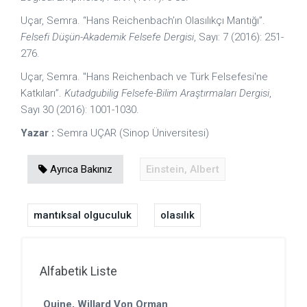
Uçar, Semra. “Hans Reichenbach’ın Olasılıkçı Mantığı”.
Felsefi Düşün-Akademik Felsefe Dergisi
, Sayı: 7 (2016): 251-
276.
Uçar, Semra. "Hans Reichenbach ve Türk Felsefesi'ne
Katkıları”.
Kutadgubilig Felsefe-Bilim Araştırmaları Dergisi
,
Sayı 30 (2016): 1001-1030.
Yazar :
Semra UÇAR (Sinop Üniversitesi)
Ayrıca Bakınız
Einstein, Albert
mantıksal olguculuk
olasılık
Alfabetik Liste
Quine, Willard Von Orman