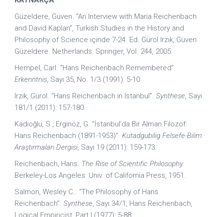
Güzeldere, Güven. “An Interview with Maria Reichenbach
and David Kaplan”, Turkish Studies in the History and
Philosophy of Science içinde 7-24. Ed. Gürol Irzık, Güven
Güzeldere. Netherlands: Springer, Vol. 244, 2005.
Hempel, Carl. “Hans Reichenbach Remembered”.
Erkenntnis
, Sayı 35, No. 1/3 (1991): 5-10.
Irzık, Gürol. “Hans Reichenbach in Istanbul”.
Synthese
, Sayı
181/1 (2011): 157-180.
Kadıoğlu, S., Erginöz, G. “İstanbul’da Bir Alman Filozof:
Hans Reichenbach (1891-1953)”.
Kutadgubilig Felsefe-Bilim
Araştırmaları Dergisi
, Sayı 19 (2011): 159-173.
Reichenbach, Hans.
The Rise of Scientific Philosophy.
Berkeley-Los Angeles: Univ. of California Press, 1951.
Salmon, Wesley C.. “The Philosophy of Hans
Reichenbach”.
Synthese
, Sayı 34/1, Hans Reichenbach,
Logical Empiricist, Part I (1977): 5-88.