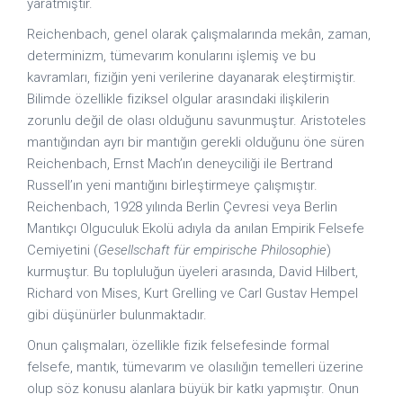
yaratmıştır.
Reichenbach, genel olarak çalışmalarında mekân, zaman,
determi­nizm, tümevarım konularını işlemiş ve bu
kavramları, fiziğin yeni verilerine dayanarak eleştirmiştir.
Bilimde özellikle fiziksel olgular arasındaki ilişkilerin
zorunlu değil de olası olduğunu savunmuştur. Aristoteles
mantığından ayrı bir mantığın gerekli oldu­ğunu öne süren
Reichenbach, Ernst Mach’ın deneyciliği ile Bertrand
Russell’ın yeni mantığını birleştirmeye çalışmıştır.
Reichenbach, 1928 yılında Berlin Çevresi veya Berlin
Mantıkçı Olguculuk Ekolü adıyla da anılan Empirik Felsefe
Cemiyetini (
Gesellschaft für empirische Philosophie
)
kurmuştur. Bu topluluğun üyeleri arasında, David Hilbert,
Richard von Mises, Kurt Grelling ve Carl Gustav Hempel
gibi düşünürler bulunmaktadır.
Onun çalışmaları, özellikle fizik felsefesinde formal
felsefe, mantık, tümevarım ve olasılığın temelleri üzerine
olup söz konusu alanlara büyük bir katkı yapmıştır. Onun