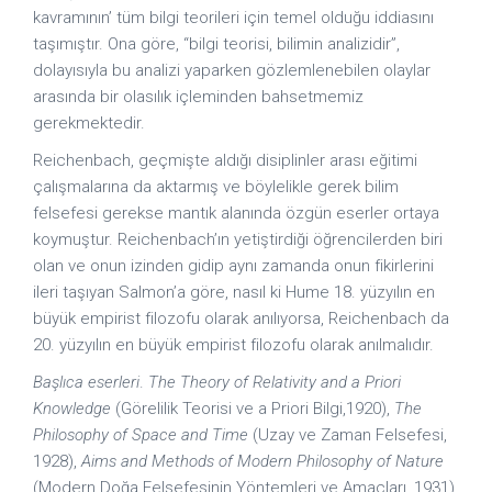
kavramının’ tüm bilgi teorileri için temel olduğu iddiasını
taşımıştır. Ona göre, “bilgi teorisi, bilimin analizidir”,
dolayısıyla bu analizi yaparken gözlemlenebilen olaylar
arasında bir olasılık içleminden bahsetmemiz
gerekmektedir.
Reichenbach, geçmişte aldığı disiplinler arası eğitimi
çalışmalarına da aktarmış ve böylelikle gerek bilim
felsefesi gerekse mantık alanında özgün eserler ortaya
koymuştur. Reichenbach’ın yetiştirdiği öğrencilerden biri
olan ve onun izinden gidip aynı zamanda onun fikirlerini
ileri taşıyan Salmon’a göre, nasıl ki Hume 18. yüzyılın en
büyük empirist filozofu olarak anılıyorsa, Reichenbach da
20. yüzyılın en büyük empirist filozofu olarak anılmalıdır.
Başlıca eserleri
.
The Theory of Relativity and a Priori
Knowledge
(Görelilik Teorisi ve a Priori Bilgi,1920),
The
Philosophy of Space and Time
(Uzay ve Zaman Felsefesi,
1928),
Aims and Methods of Modern Philosophy of Nature
(Modern Doğa Felsefesinin Yöntemleri ve Amaçları, 1931),