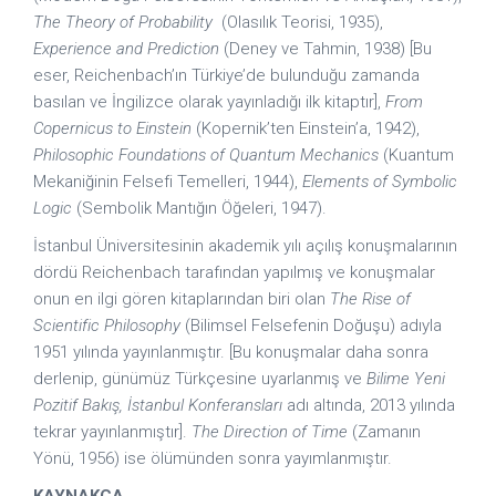
The Theory of Probability
(Olasılık Teorisi, 1935),
Experience and Prediction
(Deney ve Tahmin, 1938) [Bu
eser, Reichenbach’ın Türkiye’de bulunduğu zamanda
basılan ve İngilizce olarak yayınladığı ilk kitaptır],
From
Copernicus to Einstein
(Kopernik’ten Einstein’a, 1942),
Philosophic Foundations of Quantum Mechanics
(Kuantum
Mekaniğinin Felsefi Temelleri, 1944),
Elements of Symbolic
Logic
(Sembolik Man­tığın Öğeleri, 1947).
İstanbul Üniversitesinin akademik yılı açılış konuşmalarının
dördü Reichenbach tarafından yapılmış ve konuşmalar
onun en ilgi gören kitaplarından biri olan
The Rise of
Scientific Philosophy
(Bilimsel Felsefenin Doğuşu) adıyla
1951 yılında yayınlanmıştır. [Bu konuşmalar daha sonra
derlenip, günümüz Türkçesine uyarlanmış ve
Bilime Yeni
Pozitif Bakış, İstanbul Konferansları
adı altında, 2013 yılında
tekrar yayınlanmıştır].
The Direction of Time
(Zamanın
Yönü, 1956) ise ölümünden sonra yayımlanmıştır.
KAYNAKÇA