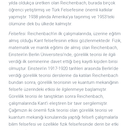
yılda oldukça üretken olan Reichenbach, burada birçok
öğrenci yetiştirmiş ve Türk Felsefesine önemli katkılar
yapmıştır. 1938 yılında Amerika’ya taşınmış ve 1953’teki
ölümüne dek bu ülkede kalmıştır.
Felsefesi
. Reichenbach’ın ilk çalışmalarında, üzerine eğitim
almış olduğu Kant felsefesinin etkisi gözlenmektedir. Fizik,
matematik ve mantık eğitimi de almış olan Reichenbach,
Einstein’ın Berlin Üniversitesi’nde, görelilik teorisi ile ilgili
verdiği ilk seminerine davet ettiği beş kayıtlı kişiden birisi
olmuştur. Einstein’ın 1917-1920 tarihleri arasında Berlin’de
verdiği görelilik teorisi derslerine da katılan Reichenbach
bundan sonra, görelilik teorisinin ve kuantum mekaniğinin
felsefe üzerindeki etkisi ile ilgilenmeye başlamıştır.
Görelilik teorisi ile tanıştıktan sonra Reichenbach,
çalışmalarında Kant’ı eleştiren bir tavır sergilemiştir.
Çağımızın iki önemli fizik teorisi olan görelilik teorisi ve
kuantum mekaniği konularında yaptığı felsefi çalışmalarla
bilim felsefesi ve özellikle fizik felsefesinde derin bir etki