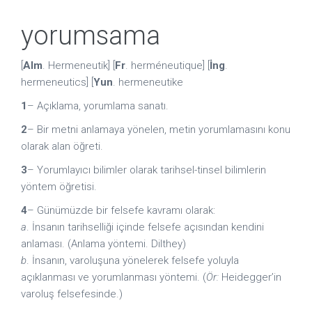
yorumsama
[
Alm
. Hermeneutik] [
Fr
. herméneutique] [
İng
.
hermeneutics] [
Yun
. hermeneutike
1
– Açıklama, yorumlama sanatı.
2
– Bir metni anlamaya yönelen, metin yorumlamasını konu
olarak alan öğreti.
3
– Yorumlayıcı bilimler olarak tarihsel-tinsel bilimlerin
yöntem öğretisi.
4
– Günümüzde bir felsefe kavramı olarak:
a
. İnsanın tarihselliği içinde felsefe açısından kendini
anlaması. (Anlama yöntemi. Dilthey)
b
. İnsanın, varoluşuna yönelerek felsefe yoluyla
açıklanması ve yorumlanması yöntemi. (
Ör:
Heidegger’in
varoluş felsefesinde.)