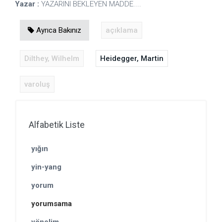
Yazar :
YAZARINI BEKLEYEN MADDE....
Ayrıca Bakınız
açıklama
Dilthey, Wilhelm
Heidegger, Martin
varoluş
Alfabetik Liste
yığın
yin-yang
yorum
yorumsama
yönelim